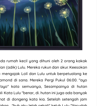
 ada rumah kecil yang dihuni oleh 2 orang kakak
dan (adik) Lulu. Mereka rukun dan akur. Keesokan
 mengajak Lolí dan Lulu untuk berpetualang ke
iamond di sana. Mereka Pergi Pukul 06:00. "ayo
, "ayo" kata semuanya, Sesampainya di hutan
ali Kata Lulu "benar, di. hutan ini juga ada banyak
ihat di dongeng kata kia. Setelah setengah jam
ahan , "huh aku lelah sekali" keluh Lulu "Yasudah