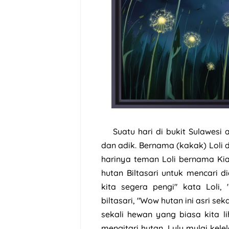
Suatu hari di bukit Sulawesi
dan adik. Bernama (kakak) Loli 
harinya teman Loli bernama Kia
hutan Biltasari untuk mencari d
kita segera pengi" kata Loli
biltasari, "Wow hutan ini asri sek
sekali hewan yang biasa kita l
mengitari hutan, Lulu mulai kelel