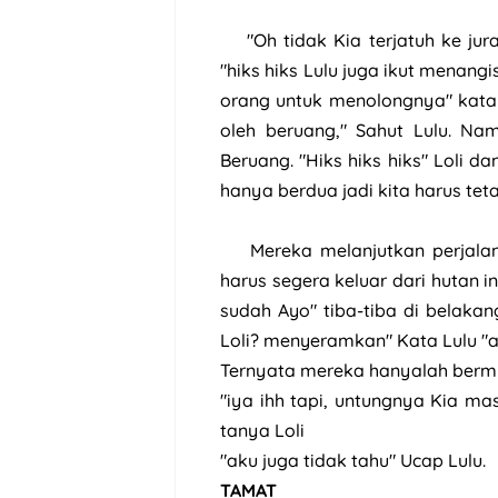
"Oh tidak Kia terjatuh ke jur
"hiks hiks Lulu juga ikut menang
orang untuk menolongnya" kata L
oleh beruang," Sahut Lulu. Na
Beruang. "Hiks hiks hiks" Loli 
hanya berdua jadi kita harus tet
Mereka melanjutkan perjala
harus segera keluar dari hutan 
sudah Ayo" tiba-tiba di belaka
Loli? menyeramkan" Kata Lulu "a
Ternyata mereka hanyalah bermim
"iya ihh tapi, untungnya Kia ma
tanya Loli
"aku juga tidak tahu" Ucap Lulu.
TAMAT