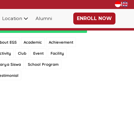
|
Location
Alumni
ENROLL NOW
Category
bout EGS
Academic
Achievement
ctivity
Club
Event
Facility
arya Siswa
School Program
estimonial