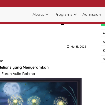
About
Programs
Admission
tan Dandelions Yang
A
A
Mei 13, 2025
K
T
an
delions yang Menyeramkan
h Farah Aulia Rahma