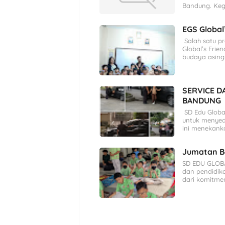
Bandung. Keg
EGS Global
Salah satu p
Global’s Frie
budaya asing
SERVICE D
BANDUNG
SD Edu Globa
untuk menyed
ini menekank
Jumatan Be
SD EDU GLOB
dan pendidik
dari komitmen