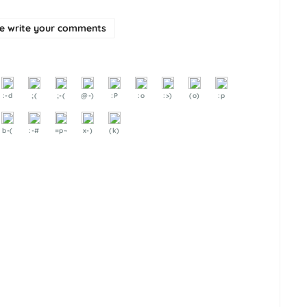
se write your comments
:-d
;(
;-(
@-)
:P
:o
:>)
(o)
:p
b-(
:-#
=p~
x-)
(k)