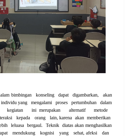
dalam bimbingan
konseling
dapat
digambarkan,
akan
individu yang
mengalami
proses
pertumbuhan
dalam
kegiatan
ini merupakan
alternatif
metode
teraksi
kepada
orang
lain, karena
akan
memberikan
lebih
leluasa
bergaul.
Teknik
diatas akan menghasilkan
apat
mendukung
kognisi
yang
sehat, afeksi
dan