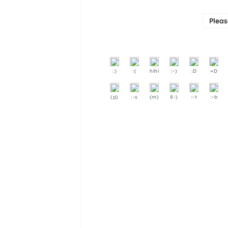
Plea
:)
:(
hihi
:-)
:D
=D
(p)
:-s
(m)
8-)
:-t
:-b