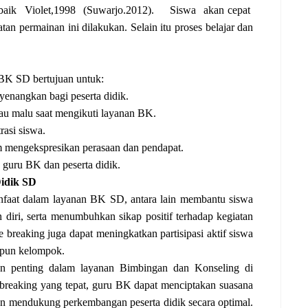
baik
Violet,1998
(Suwarjo.2012).
Siswa
akan cepat
atan permainan ini dilakukan. Selain itu proses belajar dan
 BK SD bertujuan untuk:
enangkan bagi peserta didik.
tau malu saat mengikuti layanan BK.
rasi siswa.
m mengekspresikan perasaan dan pendapat.
guru BK dan peserta didik.
Didik SD
nfaat dalam layanan BK SD, antara lain membantu siswa
 diri, serta menumbuhkan sikap positif terhadap kegiatan
e breaking juga dapat meningkatkan partisipasi aktif siswa
upun kelompok.
an penting dalam layanan Bimbingan dan Konseling di
breaking yang tepat, guru BK dapat menciptakan suasana
n mendukung perkembangan peserta didik secara optimal.