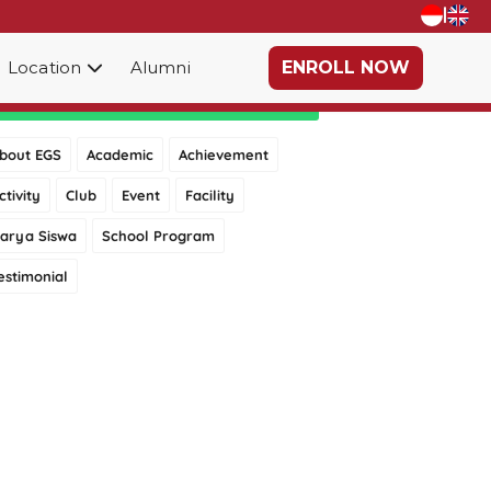
|
Location
Alumni
ENROLL NOW
Category
bout EGS
Academic
Achievement
ctivity
Club
Event
Facility
arya Siswa
School Program
estimonial