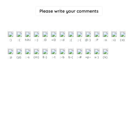
Please write your comments
:)
:(
hihi
:-)
:D
=D
:-d
;(
;-(
@-)
:P
:o
:>)
(o)
:p
(p)
:-s
(m)
8-)
:-t
:-b
b-(
:-#
=p~
x-)
(k)